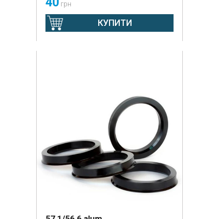
40
грн
КУПИТИ
57,1/56,6 alum