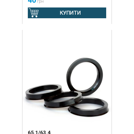
40
грн
КУПИТИ
65.1/63.4