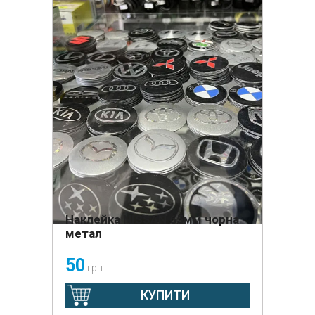
Наклейка NISSAN 65мм чорна
метал
50
грн
КУПИТИ