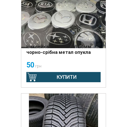
Наклейка MITSUBISHI 56мм
чорно-срібна метал опукла
50
грн
КУПИТИ