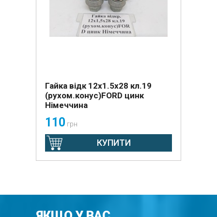
Гайка відк 12x1.5x28 кл.19
(рухом.конус)FORD цинк
Німеччина
110
грн
КУПИТИ
ЯКЩО У ВАС