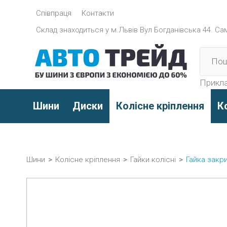
Співпраця
Контакти
Склад знаходиться y м.Львів Вул Богданівська 44. Само
Прикла
Шини
Диски
Колісне кріплення
К
Шини
>
Колісне кріплення
>
Гайки колісні
>
Гайка закри