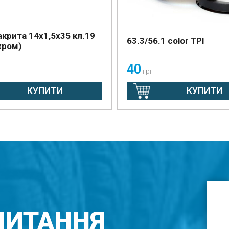
акрита 14х1,5х35 кл.19
63.3/56.1 color TPI
хром)
40
грн
КУПИТИ
КУПИТИ
ПИТАННЯ