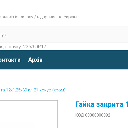
вивіз із складу / відправка по Україні
д пошуку:
225/60R17
онтакти
Архів
та 12х1,25х30 кл.21 конус (хром)
Гайка закрита 
КОД 00000000092