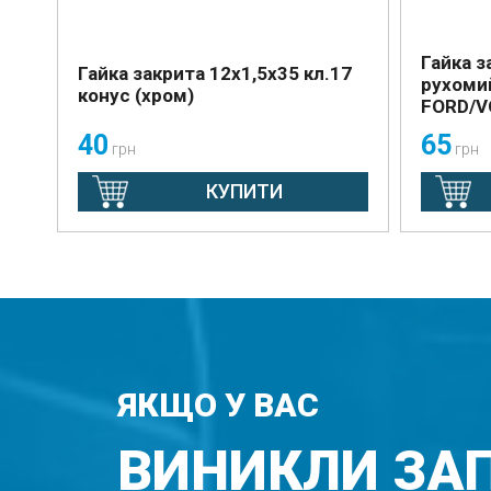
Гайка з
Гайка закрита 12х1,5х35 кл.17
рухоми
конус (хром)
FORD/V
40
65
грн
грн
КУПИТИ
ЯКЩО У ВАС
ВИНИКЛИ ЗА