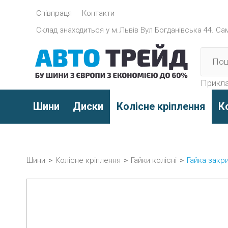
Співпраця
Контакти
Склад знаходиться y м.Львів Вул Богданівська 44. Само
Прикла
Шини
Диски
Колісне кріплення
К
Шини
>
Колісне кріплення
>
Гайки колісні
>
Гайка закри