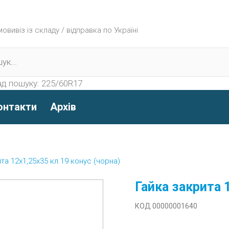
вивіз із складу / відправка по Україні
д пошуку:
225/60R17
онтакти
Архів
та 12х1,25х35 кл.19 конус (чорна)
Гайка закрита 
КОД 00000001640