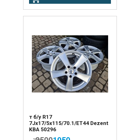
т б/у R17
7Jx17/5x115/70.1/ET44 Dezent
KBA 50296