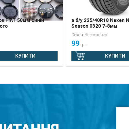
к FIAT 50мм синій
в б/у 225/40R18 Nexen N
ого
Season 0320 7-8мм
Сезон: Всесезонка
99
грн
КУПИТИ
КУПИТИ