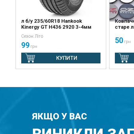
л б/у 235/60R18 Hankook
Ковпачо
Kinergy GT H436 2920 3-4мм
старе л
Сезон: Літо
50
грн
99
грн
КУПИТИ
ЯКЩО У ВАС