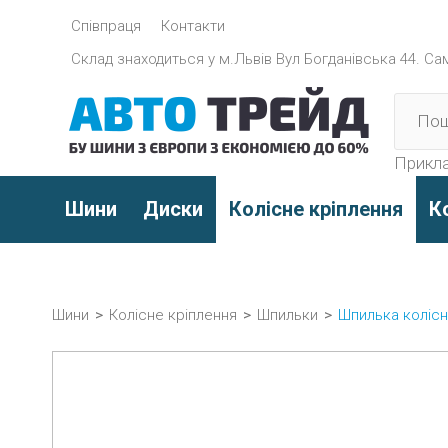
Співпраця
Контакти
Склад знаходиться y м.Львів Вул Богданівська 44. Само
Прикла
Шини
Диски
Колісне кріплення
К
Шини
>
Колісне кріплення
>
Шпильки
>
Шпилька колісна