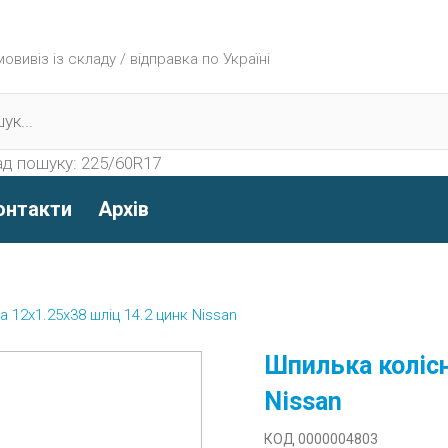
вивіз із складу / відправка по Україні
д пошуку:
225/60R17
онтакти
Архів
 12х1.25х38 шліц 14.2 цинк Nissan
Шпилька колісн
Nissan
КОД 0000004803