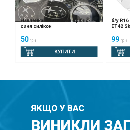
Наклейка FORD 50мм срібно-
б/у R16
синя силікон
ET42 S
50
99
грн
грн
КУПИТИ
ЯКЩО У ВАС
ВИНИКЛИ ЗА