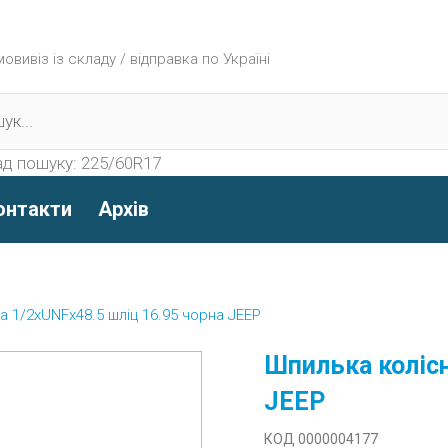
вивіз із складу / відправка по Україні
д пошуку:
225/60R17
онтакти
Архів
а 1/2xUNFx48.5 шліц 16.95 чорна JEEP
Шпилька колісн
JEEP
КОД 0000004177