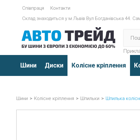
Співпраця
Контакти
Склад знаходиться y м.Львів Вул Богданівська 44. Само
Прикла
Шини
Диски
Колісне кріплення
К
Шини
>
Колісне кріплення
>
Шпильки
>
Шпилька колісн