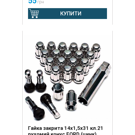
55
грн
КУПИТИ
Гайка закрита 14х1,5х31 кл.21
рухомий конус FORD (цинк)