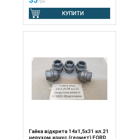
35
грн
КУПИТИ
Гайка відкрита 14х1,5х31 кл.21
нерухом.конус (геомет) FORD