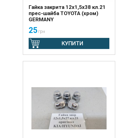
Гайка закрита 12х1,5х38 кл.21
прес-шайба TOYOTA (хром)
GERMANY
25
грн
КУПИТИ