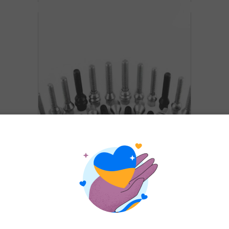
Болт з шайбою 12х1,25х55
кл.17 Peugeot ELLIS
25
грн