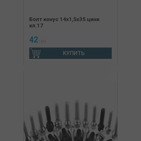
Болт конус 14х1,5х35 цинк
кл.17
42
грн
КУПИТЬ