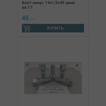
Болт конус 14х1,5х40 цинк
кл.17
45
грн
КУПИТЬ