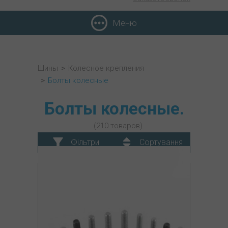
Меню
Шины
>
Колесное крепления
>
Болты колесные
Болты колесные.
(210 товаров)
Фільтри
Сортування