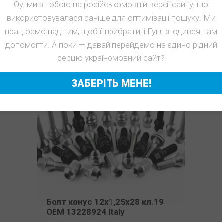
Оу, ми з тобою на російськомовній версії сайту, що
КУПИТЬ
використовувалася раніше для оптимізації пошуку. Ми
працюємо над тим, щоб її прибрати, і Гугл згодився нам
допомогти. А поки — давай перейдемо на єдино рідний
серцю україномовний сайт?
ЗАБЕРІТЬ МЕНЕ!
Болт конус 12х1,25х28 кл.19
OEM 13228924 Italy