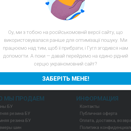
Email:
Пароль:
ВОЙТИ
Оу, ми з тобою на російськомовній версії сайту, що
використовувалася раніше для оптимізації пошуку. Ми
Забыли пароль?
Повторите пароль:
працюємо над тим, щоб її прибрати, і Гугл згодився нам
допомогти. А поки — давай перейдемо на єдино рідний
серцю україномовний сайт?
ЗАБЕРІТЬ МЕНЕ!
О МЫ ПРОДАЕМ
ИНФОРМАЦИЯ
ны БУ
Контакты
тняя резина БУ
Публичная оферта
мняя резина БУ
Оплата, доставка, возвр
змеры шин
Политика конфиденциал