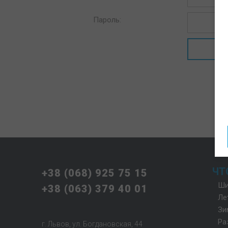
Пароль:
ЧТ
+38 (068) 925 75 15
Ши
+38 (063) 379 40 01
Ле
Зи
Ра
г. Львов, ул. Богдановская, 44