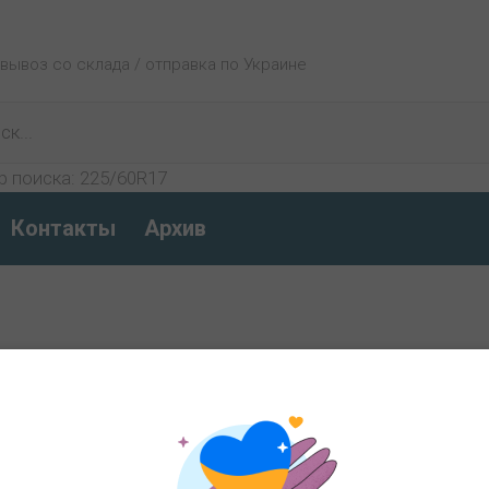
овывоз со склада / отправка по Украине
р поиска:
225/60R17
Контакты
Архив
РЕГИСТРАЦИЯ
Имя: