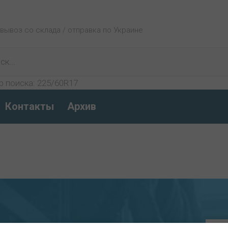
овывоз со склада / отправка по Украине
р поиска:
225/60R17
Контакты
Архив