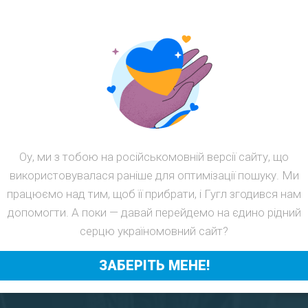
ОПРОСЫ
УЛЬТИРУЕМ ВАС:
параметры товара?
Оу, ми з тобою на російськомовній версії сайту, що
використовувалася раніше для оптимізації пошуку. Ми
реальная гарантия?
працюємо над тим, щоб її прибрати, і Гугл згодився нам
допомогти. А поки — давай перейдемо на єдино рідний
 т.д.?
серцю україномовний сайт?
ЗАБЕРІТЬ МЕНЕ!