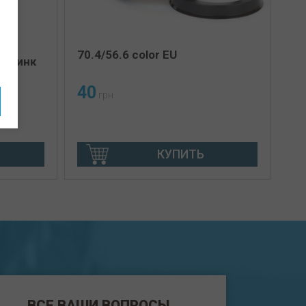
1/2-
70.4/56.6 color EU
9 цинк
40
грн
КУПИТЬ
ВСЕ ВАШИ ВОПРОСЫ