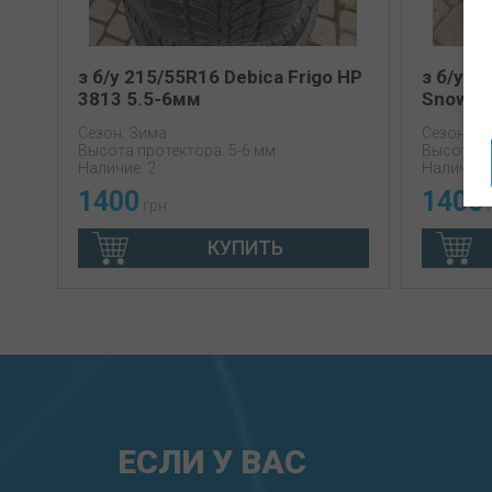
з б/у 215/55R16 Debica Frigo HP
з б/у 1
3813 5.5-6мм
Snowdr
Сезон: Зима
Сезон: З
Высота протектора: 5-6 мм
Высота п
Наличие: 2
Наличие: 
1400
1400
грн
г
КУПИТЬ
ЕСЛИ У ВАС