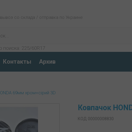
овывоз со склада / отправка по Украине
р поиска:
225/60R17
Контакты
Архив
HONDA 69мм хром+сірий 3D
Ковпачок HOND
КОД 00000008830