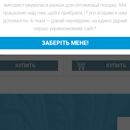
використовувалася раніше для оптимізації пошуку. Ми
працюємо над тим, щоб її прибрати, і Гугл згодився нам
85/65R15 Imperial
Гайка колісна відкрита 
допомогти. А поки — давай перейдемо на єдино рідний
agon HP 3123 7.5мм
20х22 конус UNF ключ 1
серцю україномовний сайт?
има
25
ротектора: 7-8 мм
грн
ЗАБЕРІТЬ МЕНЕ!
2
рн
КУПИТЬ
КУПИТЬ