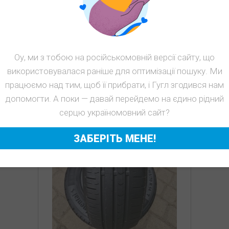
ПОХОЖИЕ
ТОВАРЫ
Оу, ми з тобою на російськомовній версії сайту, що
використовувалася раніше для оптимізації пошуку. Ми
працюємо над тим, щоб її прибрати, і Гугл згодився нам
допомогти. А поки — давай перейдемо на єдино рідний
серцю україномовний сайт?
ЗАБЕРІТЬ МЕНЕ!