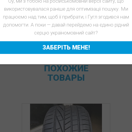
Оу, ми з тобою на російськомовній версії сайту, що
використовувалася раніше для оптимізації пошуку. Ми
працюємо над тим, щоб її прибрати, і Гугл згодився нам
допомогти. А поки — давай перейдемо на єдино рідний
серцю україномовний сайт?
ЗАБЕРІТЬ МЕНЕ!
ПОХОЖИЕ
ТОВАРЫ