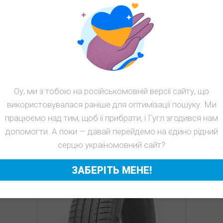
ПОХОЖИЕ
Оу, ми з тобою на російськомовній версії сайту, що
ТОВАРЫ
використовувалася раніше для оптимізації пошуку. Ми
працюємо над тим, щоб її прибрати, і Гугл згодився нам
допомогти. А поки — давай перейдемо на єдино рідний
серцю україномовний сайт?
ЗАБЕРІТЬ МЕНЕ!