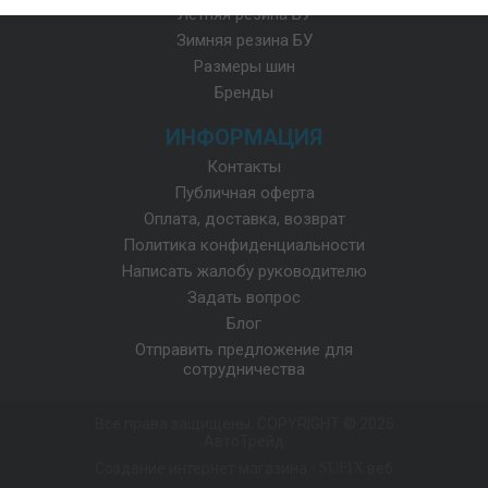
Летняя резина БУ
Зимняя резина БУ
Размеры шин
Бренды
ИНФОРМАЦИЯ
Контакты
Публичная оферта
Оплата, доставка, возврат
Политика конфиденциальности
Написать жалобу руководителю
Задать вопрос
Блог
Отправить предложение для
сотрудничества
Все права защищены. COPYRIGHT © 2026
АвтоТрейд
Создание интернет магазина
-
SUFIX
веб