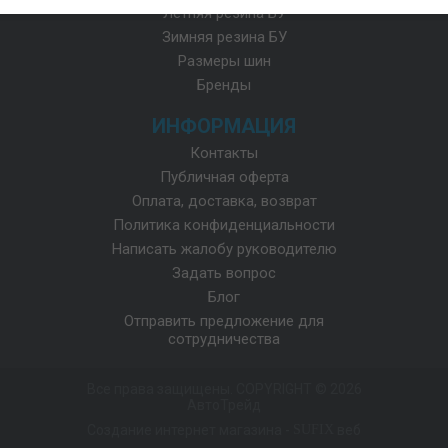
Летняя резина БУ
Зимняя резина БУ
Размеры шин
Бренды
ИНФОРМАЦИЯ
Контакты
Публичная оферта
Оплата, доставка, возврат
Политика конфиденциальности
Написать жалобу руководителю
Задать вопрос
Блог
Отправить предложение для
сотрудничества
Все права защищены. COPYRIGHT © 2026
АвтоТрейд
Создание интернет магазина
-
SUFIX
веб