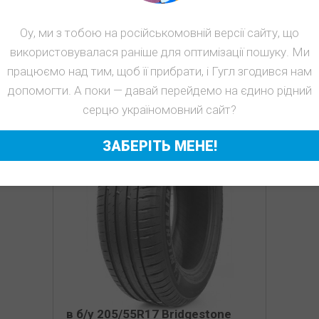
ТОВАРЫ
Оу, ми з тобою на російськомовній версії сайту, що
використовувалася раніше для оптимізації пошуку. Ми
працюємо над тим, щоб її прибрати, і Гугл згодився нам
допомогти. А поки — давай перейдемо на єдино рідний
серцю україномовний сайт?
ЗАБЕРІТЬ МЕНЕ!
в б/у 205/55R17 Bridgestone