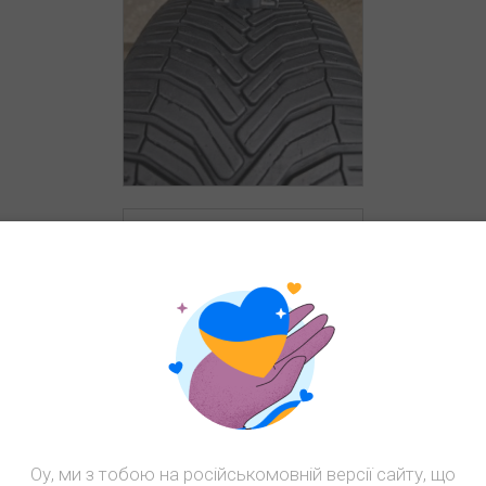
Оу, ми з тобою на російськомовній версії сайту, що