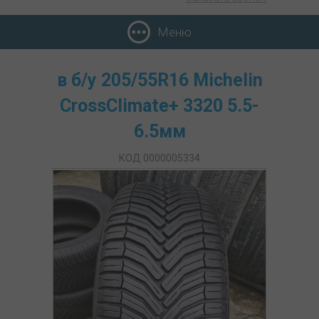
Меню
в б/у 205/55R16 Michelin
CrossClimate+ 3320 5.5-
6.5мм
КОД 0000005334