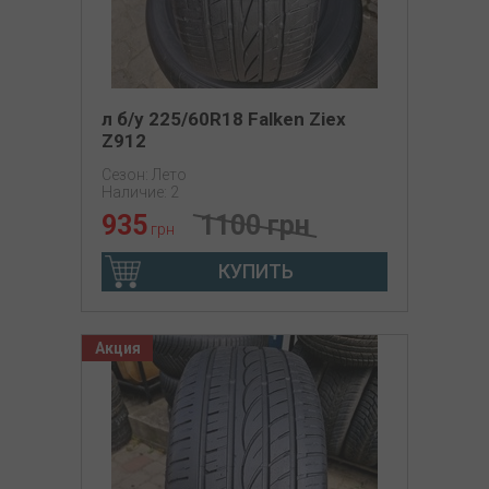
л б/у 225/60R18 Falken Ziex
Z912
Сезон: Лето
Наличие: 2
935
1100 грн
грн
КУПИТЬ
Акция