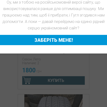
Оу, ми з тобою на російськомовній версії сайту, що
використовувалася раніше для оптимізації пошуку. Ми
працюємо над тим, щоб її прибрати, і Гугл згодився нам
допомогти. А поки — давай перейдемо на єдино рідний
серцю україномовний сайт?
ЗАБЕРІТЬ МЕНЕ!
л б/у 265/45R20 Vredestein
Ultrac Vorti 17-18 5-5,5мм
Сезон: Лето
Наличие: 2
1800
грн
КУПИТЬ