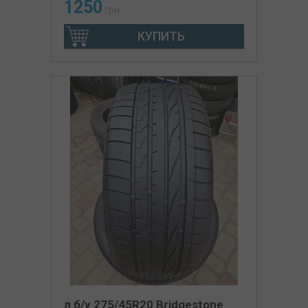
1250
грн
КУПИТЬ
л б/у 275/45R20 Bridgestone