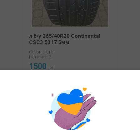
л б/у 265/40R20 Continental
CSC3 5317 5мм
Сезон: Лето
Наличие: 2
1500
грн
КУПИТЬ