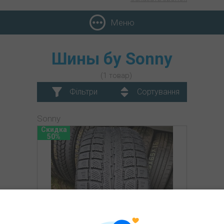
Меню
Шины бу Sonny
(1 товар)
Фільтри
Сортування
Sonny
Скидка
50%