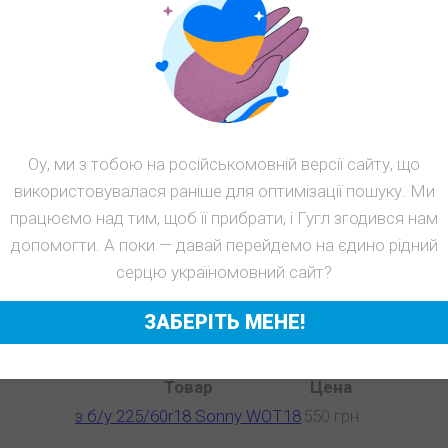
з б/у 225/60r18 Sonny WOT18
Оу, ми з тобою на російськомовній версії сайту, що
Сезон: Зима
використовувалася раніше для оптимізації пошуку. Ми
Наличие: 2
працюємо над тим, щоб її прибрати, і Гугл згодився нам
550
1100 грн
грн
допомогти. А поки — давай перейдемо на єдино рідний
серцю україномовний сайт?
КУПИТЬ
ЗАБЕРІТЬ МЕНЕ!
Цены на шины б/у Sonny
Товар
Цена
з б/у 225/60r18 Sonny WOT18
550 грн