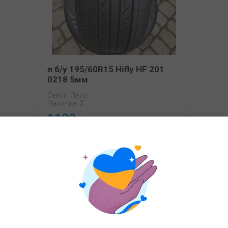
л б/у 195/60R15 Hifly HF 201
0218 5мм
Сезон: Лето
Наличие: 2
1100
грн
КУПИТЬ