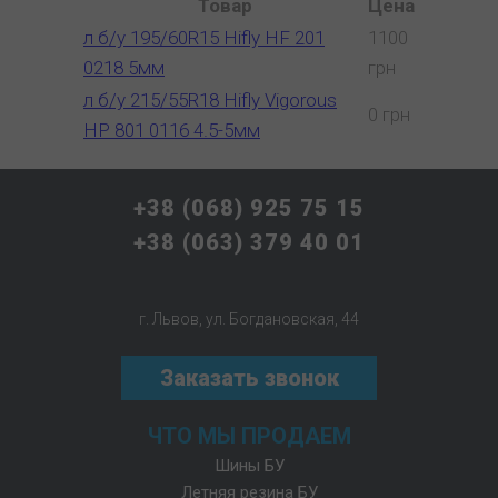
Товар
Цена
л б/у 195/60R15 Hifly HF 201
1100
0218 5мм
грн
л б/у 215/55R18 Hifly Vigorous
0 грн
HP 801 0116 4.5-5мм
+38 (068) 925 75 15
+38 (063) 379 40 01
г. Львов, ул. Богдановская, 44
Заказать звонок
ЧТО МЫ ПРОДАЕМ
Шины БУ
Летняя резина БУ