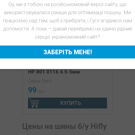
Оу, ми з тобою на російськомовній версії сайту, що
використовувалася раніше для оптимізації пошуку. Ми
працюємо над тим, щоб її прибрати, і Гугл згодився нам
допомогти. А поки — давай перейдемо на єдино рідний
серцю україномовний сайт?
ЗАБЕРІТЬ МЕНЕ!
л б/у 215/55R18 Hifly Vigorous
HP 801 0116 4.5-5мм
Сезон: Лето
99
грн
КУПИТЬ
Цены на шины б/у Hifly