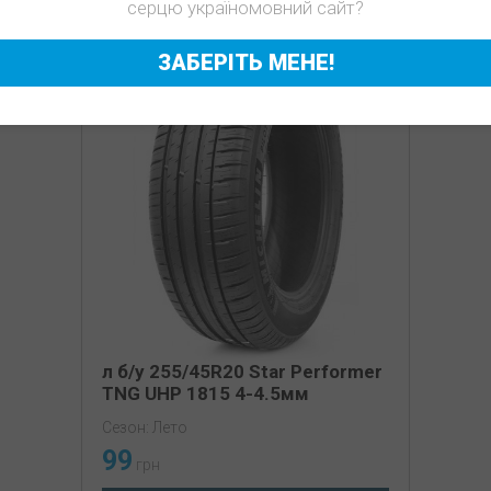
серцю україномовний сайт?
ЗАБЕРІТЬ МЕНЕ!
л б/у 255/45R20 Star Performer
TNG UHP 1815 4-4.5мм
Сезон: Лето
99
грн