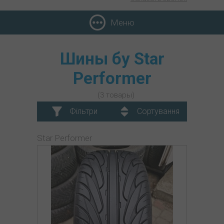
Меню
Шины бу Star
Performer
(3 товары)
Фільтри
Сортування
Star Performer