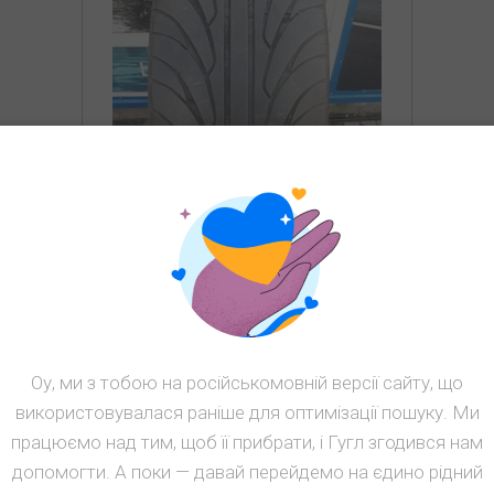
л б/у 255/45R20 Star Performer
TNG UHP 4416 4.5-5мм
Сезон: Лето
Наличие: 4
Оу, ми з тобою на російськомовній версії сайту, що
1100
грн
використовувалася раніше для оптимізації пошуку. Ми
КУПИТЬ
працюємо над тим, щоб її прибрати, і Гугл згодився нам
допомогти. А поки — давай перейдемо на єдино рідний