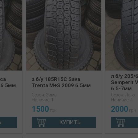
л б/у 205
ica
з б/у 185R15C Sava
Semperit V
5 6.5мм
Trenta M+S 2009 6.5мм
6.5-7мм
Сезон: Зима
Сезон: Лето
Наличие: 1
Наличие: 4
1500
2000
грн
грн
Ь
КУПИТЬ