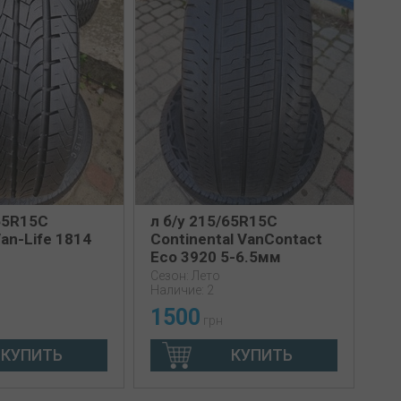
/65R15C
л б/у 215/65R15C
an-Life 1814
Continental VanContact
Eco 3920 5-6.5мм
Сезон: Лето
Наличие: 2
1500
грн
КУПИТЬ
КУПИТЬ