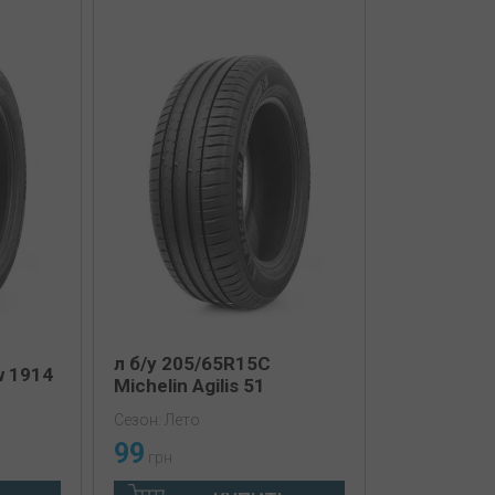
л б/у 205/65R15C
w 1914
Michelin Agilis 51
Сезон: Лето
99
грн