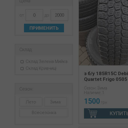
Цена
от
до
ПРИМЕНИТЬ
Склад:
Склад Зелена Мийка
Склад Кривчиці
з б/у 185R15C Deb
Quartet Frigo 050
Сезон: Зима
Сезон:
Наличие: 1
1500
Лето
Зима
грн
Всесезонка
КУПИТ