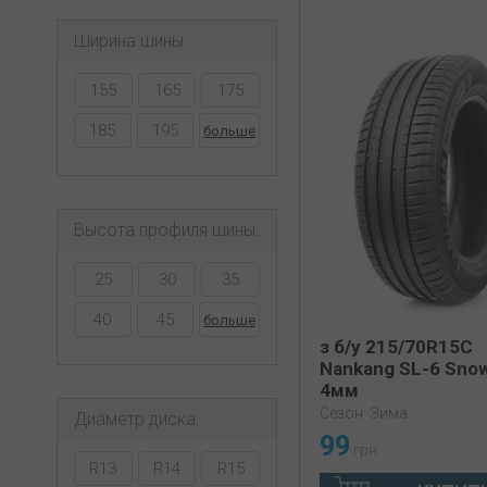
Ширина шины:
155
165
175
185
195
больше
Высота профиля шины:
25
30
35
40
45
больше
з б/у 215/70R15C
Nankang SL-6 Sno
4мм
Сезон: Зима
Диаметр диска:
99
грн
R13
R14
R15