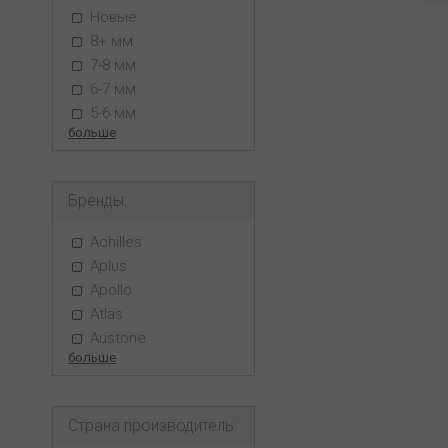
Новые
8+ мм
7-8 мм
6-7 мм
5-6 мм
больше
Бренды:
Achilles
Aplus
Apollo
Atlas
Austone
больше
Страна производитель: