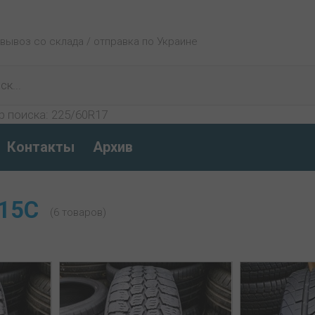
овывоз со склада / отправка по Украине
р поиска:
225/60R17
Контакты
Архив
15C
(6 товаров)