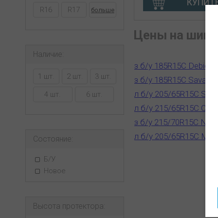
КУПИТ
R16
R17
больше
Цены на шины
Наличие:
з б/у 185R15C Debica 
1 шт.
2 шт.
3 шт.
з б/у 185R15C Sava T
л б/у 205/65R15C Semp
4 шт.
6 шт.
л б/у 215/65R15C Cont
з б/у 215/70R15C Nan
л б/у 205/65R15C Miche
Состояние:
Б/У
Новое
Высота протектора: