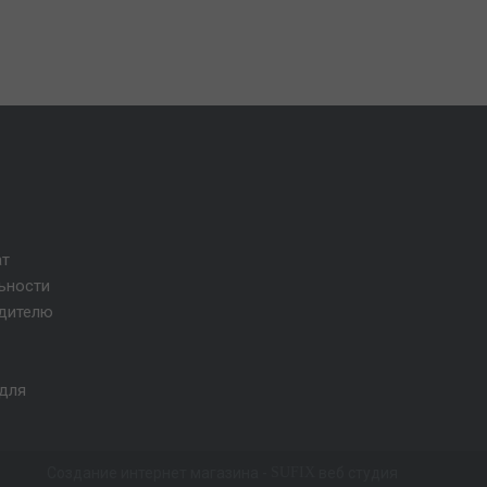
ат
ьности
одителю
для
Создание интернет магазина
-
SUFIX
веб студия