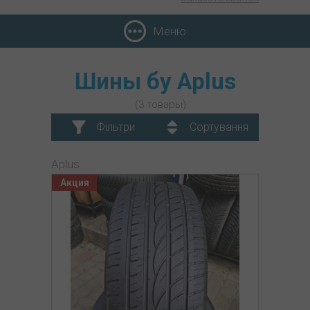
Меню
Шины бу Aplus
(3 товары)
Фільтри
Сортування
Aplus
Акция