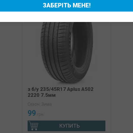
ЗАБЕРІТЬ МЕНЕ!
з б/у 235/45R17 Aplus A502
2220 7.5мм
Сезон: Зима
99
грн
КУПИТЬ