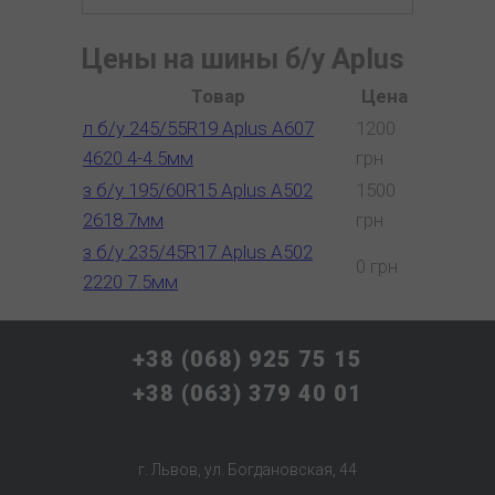
Цены на шины б/у Aplus
Товар
Цена
л б/у 245/55R19 Aplus A607
1200
4620 4-4.5мм
грн
з б/у 195/60R15 Aplus A502
1500
2618 7мм
грн
з б/у 235/45R17 Aplus A502
0 грн
2220 7.5мм
+38 (068) 925 75 15
+38 (063) 379 40 01
г. Львов, ул. Богдановская, 44