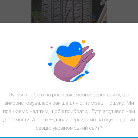
з б/у 195/60R15 Aplus A502
2618 7мм
Сезон: Зима
Наличие: 2
Оу, ми з тобою на російськомовній версії сайту, що
1500
грн
використовувалася раніше для оптимізації пошуку. Ми
КУПИТЬ
працюємо над тим, щоб її прибрати, і Гугл згодився нам
допомогти. А поки — давай перейдемо на єдино рідний
серцю україномовний сайт?