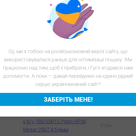
з б/у 185/55R15 Platin RP30
Winter 2507 4,5-6мм
Оу, ми з тобою на російськомовній версії сайту, що
Сезон: Зима
використовувалася раніше для оптимізації пошуку. Ми
99
працюємо над тим, щоб її прибрати, і Гугл згодився нам
грн
допомогти. А поки — давай перейдемо на єдино рідний
КУПИТЬ
серцю україномовний сайт?
ЗАБЕРІТЬ МЕНЕ!
Цены на шины б/у Platin
Товар
Цена
з б/у 185/55R15 Platin RP30
0 грн
Winter 2507 4,5-6мм