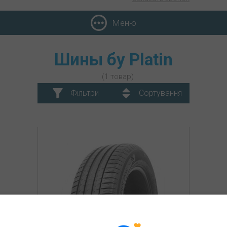
Меню
Шины бу Platin
(1 товар)
Фільтри
Сортування
Platin