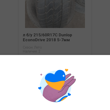
л б/у 215/60R17C Dunlop
EconoDrive 2018 5-7мм
Сезон: Лето
Наличие: 2
977
1150 грн
грн
КУПИТЬ