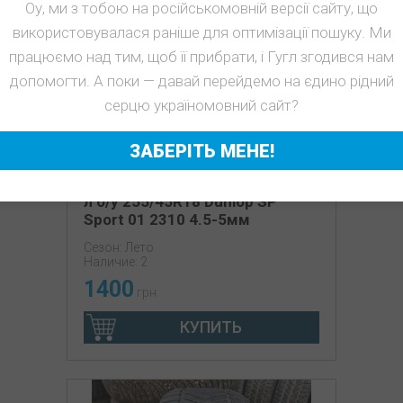
Оу, ми з тобою на російськомовній версії сайту, що
використовувалася раніше для оптимізації пошуку. Ми
працюємо над тим, щоб її прибрати, і Гугл згодився нам
допомогти. А поки — давай перейдемо на єдино рідний
серцю україномовний сайт?
ЗАБЕРІТЬ МЕНЕ!
л б/у 255/45R18 Dunlop SP
Sport 01 2310 4.5-5мм
Сезон: Лето
Наличие: 2
1400
грн
КУПИТЬ