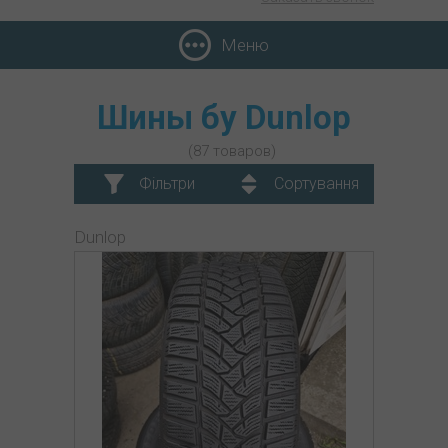
Меню
Шины бу Dunlop
(87 товаров)
Фільтри
Сортування
Dunlop