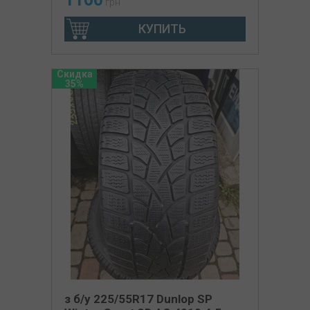
грн
КУПИТЬ
Скидка
35%
з б/у 225/55R17 Dunlop SP