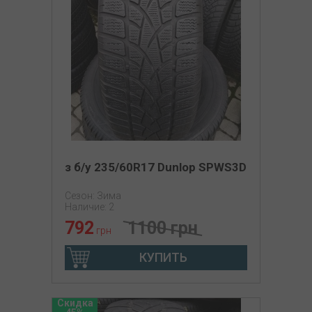
з б/у 235/60R17 Dunlop SPWS3D
Сезон: Зима
Наличие: 2
792
1100 грн
грн
КУПИТЬ
Скидка