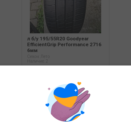
л б/у 195/55R20 Goodyear
EfficientGrip Performance 2716
6мм
Сезон: Лето
Наличие: 2
2400
грн
КУПИТЬ