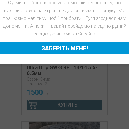
Оу, ми з тобою на російськомовній версії сайту, що
використовувалася раніше для оптимізації пошуку. Ми
працюємо над тим, щоб її прибрати, і Гугл згодився нам
допомогти. А поки — давай перейдемо на єдино рідний
серцю україномовний сайт?
ЗАБЕРІТЬ МЕНЕ!
з б/у 225/50R17 Goodyear Eagle
Ultra Grip GW-3 RFT 13/14 5.5-
6.5мм
Сезон: Зима
Наличие: 2
1500
грн
КУПИТЬ