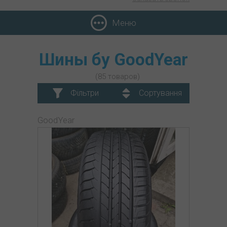
Меню
Шины бу GoodYear
(85 товаров)
Фільтри
Сортування
GoodYear