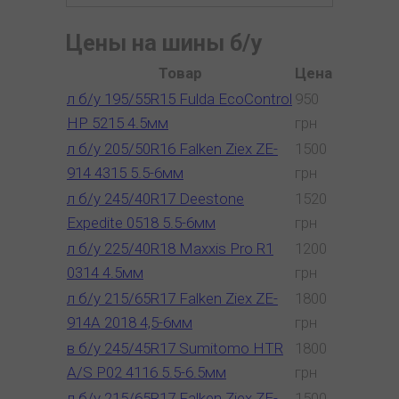
Цены на шины б/у
Товар
Цена
л б/у 195/55R15 Fulda EcoControl
950
HP 5215 4.5мм
грн
л б/у 205/50R16 Falken Ziex ZE-
1500
914 4315 5.5-6мм
грн
л б/у 245/40R17 Deestone
1520
Expedite 0518 5.5-6мм
грн
л б/у 225/40R18 Maxxis Pro R1
1200
0314 4.5мм
грн
л б/у 215/65R17 Falken Ziex ZE-
1800
914A 2018 4,5-6мм
грн
в б/у 245/45R17 Sumitomo HTR
1800
A/S P02 4116 5.5-6.5мм
грн
л б/у 215/65R17 Falken Ziex ZE-
1500