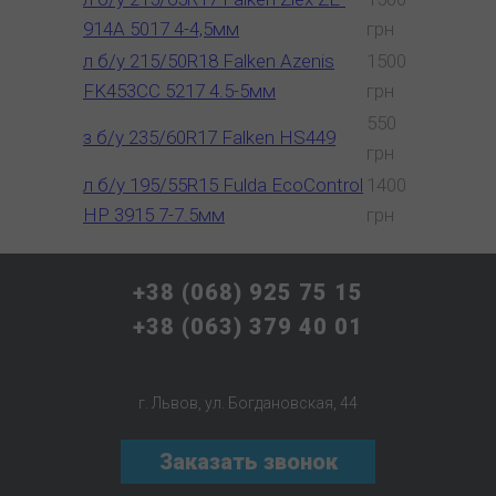
914A 5017 4-4,5мм
грн
л б/у 215/50R18 Falken Azenis
1500
FK453CC 5217 4.5-5мм
грн
550
з б/у 235/60R17 Falken HS449
грн
л б/у 195/55R15 Fulda EcoControl
1400
HP 3915 7-7.5мм
грн
+38 (068) 925 75 15
+38 (063) 379 40 01
г. Львов, ул. Богдановская, 44
Заказать звонок