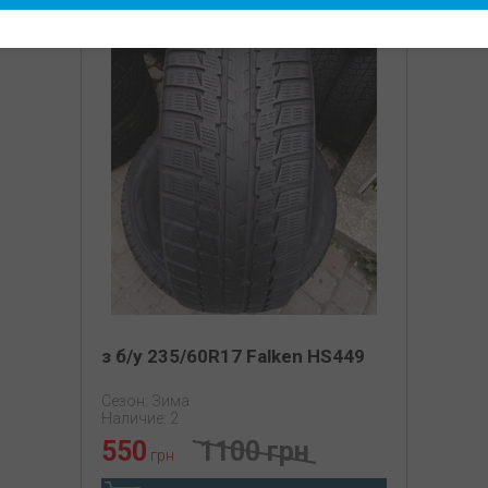
50%
з б/у 235/60R17 Falken HS449
Сезон: Зима
Наличие: 2
550
1100 грн
грн