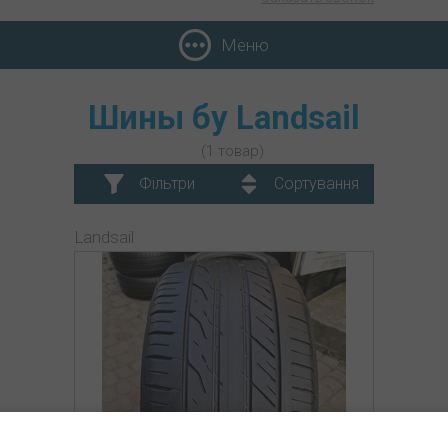
Меню
Шины бу Landsail
(1 товар)
Фільтри
Сортування
Landsail