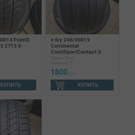
70R14 PointS
л б/у 245/45R19
 3 2715 5-
Continental
ContiSportContact 5
4517 4.5мм
Сезон: Лето
Наличие: 2
1800
грн
КУПИТЬ
КУПИТЬ