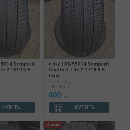
55R14 Semperit
л б/у 185/55R14 Semperit
fe 2 1319 3.5-
Comfort-Life 2 1718 5.5-
6мм
Сезон: Лето
Наличие: 2
800
грн
КУПИТЬ
КУПИТЬ
Акция