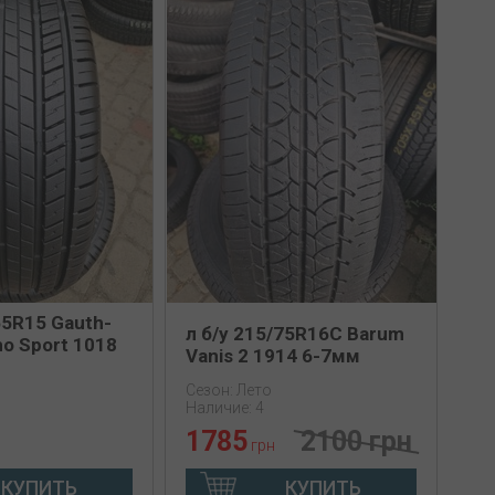
55R15 Gauth-
л б/у 215/75R16C Barum
o Sport 1018
Vanis 2 1914 6-7мм
Сезон: Лето
Наличие: 4
1785
2100 грн
грн
КУПИТЬ
КУПИТЬ