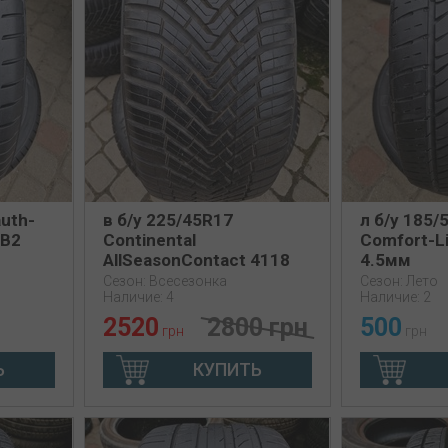
auth-
в б/у 225/45R17
л б/у 185/
 B2
Continental
Comfort-Li
AllSeasonContact 4118
4.5мм
6.5-7мм
Сезон: Всесезонка
Сезон: Лето
Наличие: 4
Наличие: 2
2520
2800 грн
500
грн
грн
Ь
КУПИТЬ