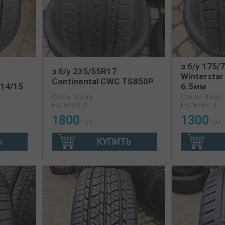
з б/у 175/
з б/у 235/55R17
Winterstar
Continental CWC TS850P
 14/15
6.5мм
Сезон: Зима
Сезон: Зима
Наличие: 2
Наличие: 4
1800
1300
грн
грн
Ь
КУПИТЬ