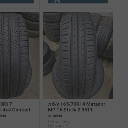
60R17
л б/у 165/70R14 Matador
l 4x4 Contact
MP 16 Stella 2 0511
5мм
5.5мм
Сезон: Лето
Наличие: 2