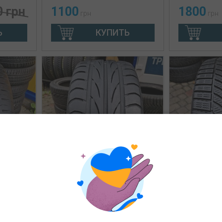
0 грн
1100
1800
грн
грн
Ь
КУПИТЬ
з б/у 225/
л б/у 195/55R15 Semperit