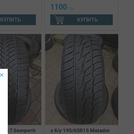
1100
грн
КУПИТЬ
КУПИТЬ
55R17 Semperit
з б/у 195/65R15 Matador