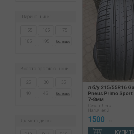
Ширина шини:
155
165
175
185
195
больше
Висота профілю шини:
25
30
35
л б/у 215/55R16 G
Pneus Primo Sport
40
45
больше
7-8мм
Сезон: Лето
Наличие: 2
1500
Діаметр диска:
грн
КУПИТ