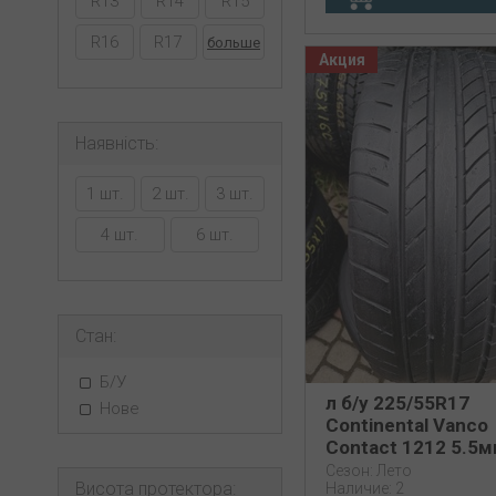
R13
R14
R15
R16
R17
больше
Акция
Наявність:
1 шт.
2 шт.
3 шт.
4 шт.
6 шт.
Стан:
Б/У
л б/у 225/55R17
Нове
Continental Vanco
Contact 1212 5.5
Сезон: Лето
Висота протектора:
Наличие: 2