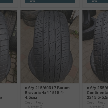
л б/у 215/60R17 Barum
л б/у 255/
Bravuris 4x4 1515 4-
Continenta
мм
4.5мм
2215 5-5,
Сезон: Лето
Сезон: Лето
Наличие: 2
Наличие: 2