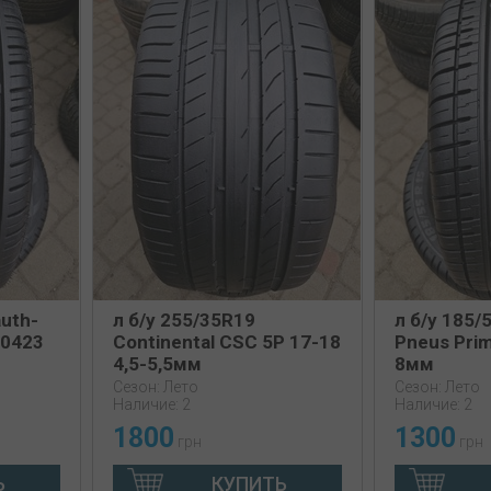
auth-
л б/у 255/35R19
л б/у 185/
 0423
Continental CSC 5P 17-18
Pneus Prim
4,5-5,5мм
8мм
Сезон: Лето
Сезон: Лето
Наличие: 2
Наличие: 2
1800
1300
грн
грн
Ь
КУПИТЬ