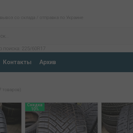
овывоз со склада / отправка по Украине
р поиска:
225/60R17
Контакты
Архив
7 товаров)
Скидка
10%