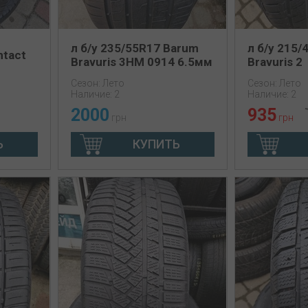
л б/у 235/55R17 Barum
л б/у 215
ntact
Bravuris 3HM 0914 6.5мм
Bravuris 2
Сезон: Лето
Сезон: Лето
Наличие: 2
Наличие: 2
2000
935
грн
грн
Ь
КУПИТЬ