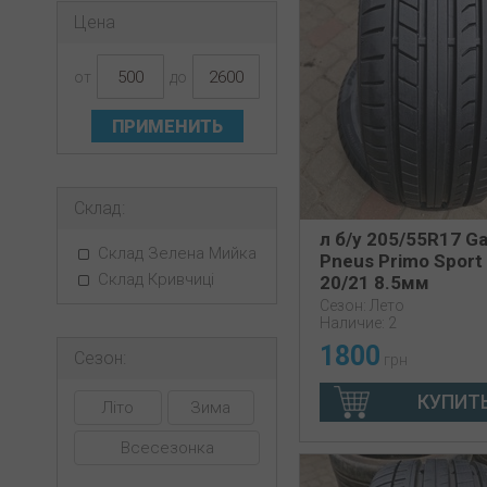
Цена
от
до
ПРИМЕНИТЬ
Склад:
л б/у 205/55R17 G
Склад Зелена Мийка
Pneus Primo Sport
Склад Кривчиці
20/21 8.5мм
Сезон: Лето
Наличие: 2
1800
Сезон:
грн
КУПИТ
Літо
Зима
Всесезонка