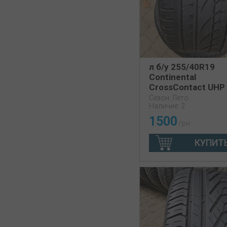
л б/у 255/40R19
Continental
CrossContact UHP
4-5мм
Сезон: Лето
Наличие: 2
1500
грн
КУПИТ