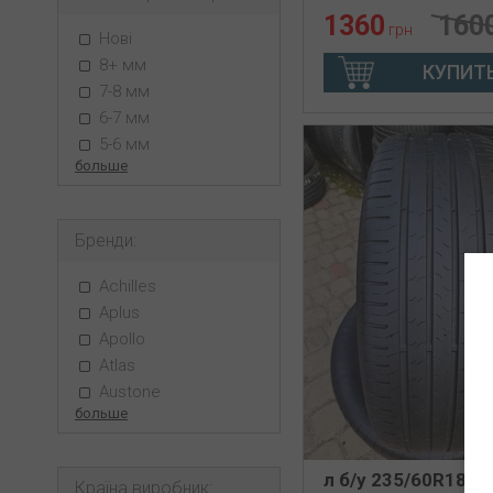
1360
160
грн
Нові
8+ мм
КУПИТ
7-8 мм
6-7 мм
5-6 мм
больше
Бренди:
Achilles
Aplus
Apollo
Atlas
Austone
больше
л б/у 235/60R18
Країна виробник: