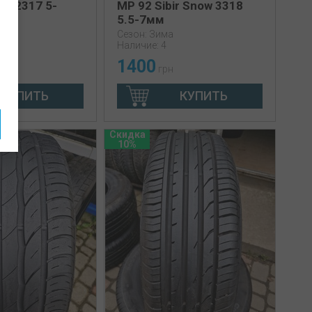
 3 2317 5-
MP 92 Sibir Snow 3318
5.5-7мм
Сезон: Зима
Наличие: 4
1400
грн
КУПИТЬ
КУПИТЬ
Скидка
10%