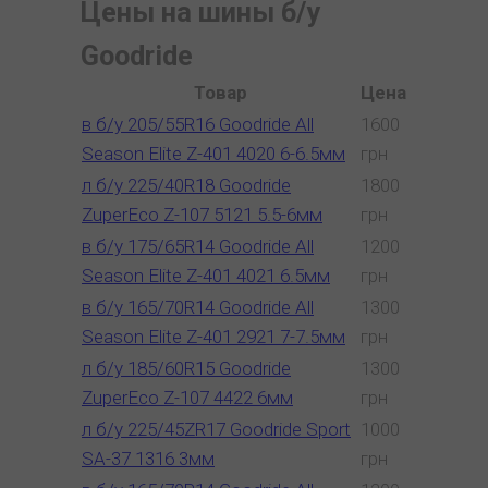
Цены на шины б/у
Goodride
Товар
Цена
в б/у 205/55R16 Goodride All
1600
Season Elite Z-401 4020 6-6.5мм
грн
л б/у 225/40R18 Goodride
1800
ZuperEco Z-107 5121 5.5-6мм
грн
в б/у 175/65R14 Goodride All
1200
Season Elite Z-401 4021 6.5мм
грн
в б/у 165/70R14 Goodride All
1300
Season Elite Z-401 2921 7-7.5мм
грн
л б/у 185/60R15 Goodride
1300
ZuperEco Z-107 4422 6мм
грн
л б/у 225/45ZR17 Goodride Sport
1000
SA-37 1316 3мм
грн