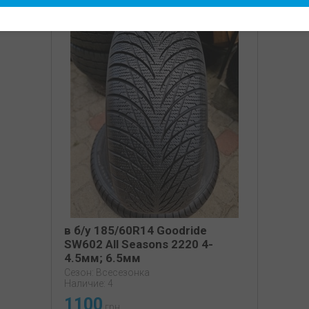
в б/у 185/60R14 Goodride
SW602 All Seasons 2220 4-
4.5мм; 6.5мм
Сезон: Всесезонка
Наличие: 4
1100
грн