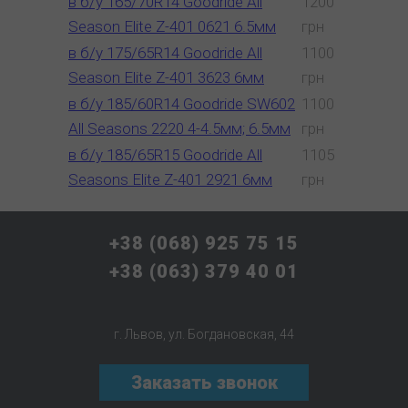
в б/у 165/70R14 Goodride All
1200
Season Elite Z-401 0621 6.5мм
грн
в б/у 175/65R14 Goodride All
1100
Season Elite Z-401 3623 6мм
грн
в б/у 185/60R14 Goodride SW602
1100
All Seasons 2220 4-4.5мм; 6.5мм
грн
в б/у 185/65R15 Goodride All
1105
Seasons Elite Z-401 2921 6мм
грн
+38 (068) 925 75 15
+38 (063) 379 40 01
г. Львов, ул. Богдановская, 44
Заказать звонок