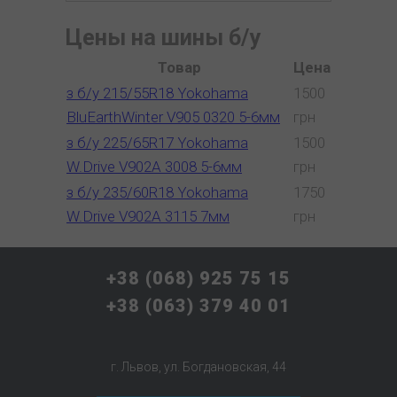
Цены на шины б/у
Товар
Цена
з б/у 215/55R18 Yokohama
1500
BluEarthWinter V905 0320 5-6мм
грн
з б/у 225/65R17 Yokohama
1500
W.Drive V902A 3008 5-6мм
грн
з б/у 235/60R18 Yokohama
1750
W.Drive V902A 3115 7мм
грн
+38 (068) 925 75 15
+38 (063) 379 40 01
г. Львов, ул. Богдановская, 44