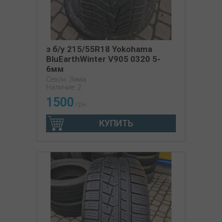
з б/у 215/55R18 Yokohama
BluEarthWinter V905 0320 5-
6мм
Сезон: Зима
Наличие: 2
1500
грн
КУПИТЬ