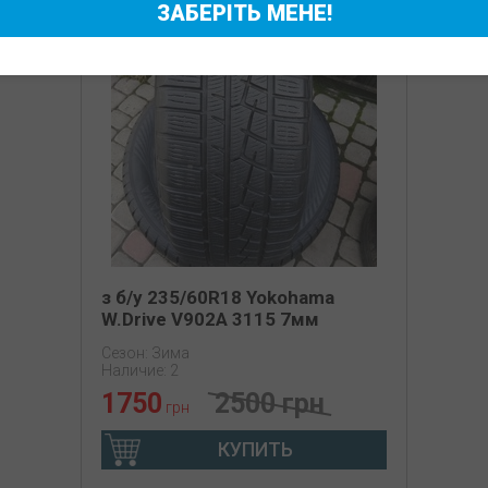
ЗАБЕРІТЬ МЕНЕ!
з б/у 235/60R18 Yokohama
W.Drive V902A 3115 7мм
Сезон: Зима
Наличие: 2
1750
2500 грн
грн
КУПИТЬ