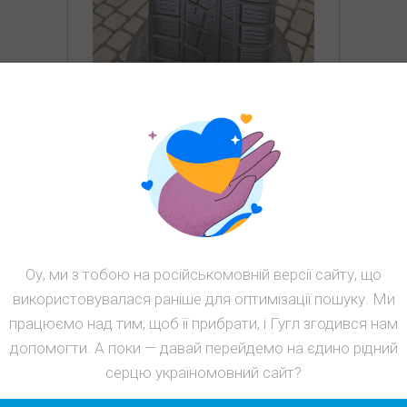
з б/у 225/65R17 Yokohama
W.Drive V902A 3008 5-6мм
Сезон: Зима
Наличие: 4
1500
грн
Оу, ми з тобою на російськомовній версії сайту, що
використовувалася раніше для оптимізації пошуку. Ми
КУПИТЬ
працюємо над тим, щоб її прибрати, і Гугл згодився нам
допомогти. А поки — давай перейдемо на єдино рідний
Скидка
серцю україномовний сайт?
30%