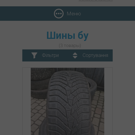
Меню
Шины бу
(3 товары)
Фільтри
Сортування