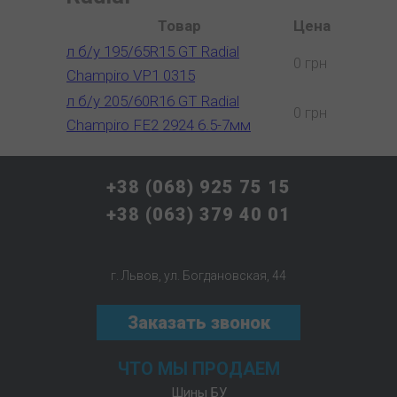
Товар
Цена
л б/у 195/65R15 GT Radial
0 грн
Champiro VP1 0315
л б/у 205/60R16 GT Radial
0 грн
Champiro FE2 2924 6.5-7мм
+38 (068) 925 75 15
+38 (063) 379 40 01
г. Львов, ул. Богдановская, 44
Заказать звонок
ЧТО МЫ ПРОДАЕМ
Шины БУ