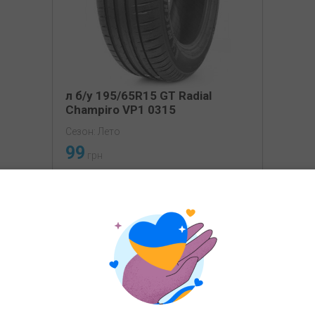
л б/у 195/65R15 GT Radial
Champiro VP1 0315
Сезон: Лето
99
грн
КУПИТЬ