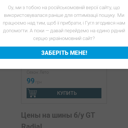
Оу, ми з тобою на російськомовній версії сайту, що
використовувалася раніше для оптимізації пошуку. Ми
працюємо над тим, щоб її прибрати, і Гугл згодився нам
допомогти. А поки — давай перейдемо на єдино рідний
серцю україномовний сайт?
ЗАБЕРІТЬ МЕНЕ!
л б/у 205/60R16 GT Radial
Champiro FE2 2924 6.5-7мм
Сезон: Лето
99
грн
КУПИТЬ
Цены на шины б/у GT
Radial