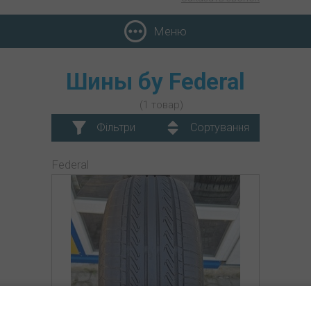
Меню
Шины бу Federal
(1 товар)
Фільтри
Сортування
Federal